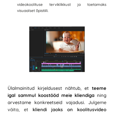
videokoolituse terviklikkust ja toetamaks 
visuaalset õpistiili. 
Ülalmainitud kirjeldusest nähtub, et 
teeme 
igal sammul koostööd meie kliendiga
 ning 
arvestame konkreetseid vajadusi. J
ulgeme 
väita, et 
kliendi jaoks on koolitusvideo 