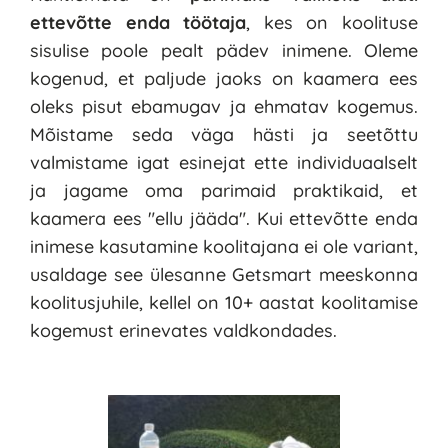
ettevõtte enda töötaja
, kes on koolituse 
sisulise poole pealt pädev inimene. Oleme 
kogenud, et paljude jaoks on kaamera ees 
oleks pisut ebamugav ja ehmatav kogemus. 
Mõistame seda väga hästi ja seetõttu 
valmistame igat esinejat ette individuaalselt 
ja jagame oma parimaid praktikaid, et 
kaamera ees "ellu jääda". Kui ettevõtte enda 
inimese kasutamine koolitajana ei ole variant, 
usaldage see ülesanne Getsmart meeskonna 
koolitusjuhile, kellel on 10+ aastat koolitamise 
kogemust erinevates valdkondades.