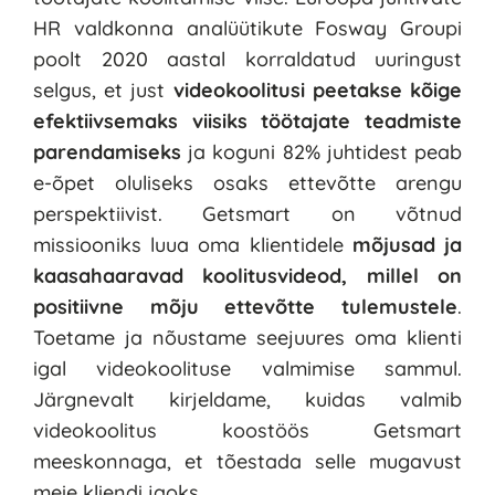
HR valdkonna analüütikute 
Fosway Group
i 
poolt 2020 aastal korraldatud uuringust 
selgus, et just 
videokoolitusi peetakse kõige 
efektiivsemaks viisiks töötajate teadmiste 
parendamiseks
 ja koguni 82% juhtidest peab 
e-õpet oluliseks osaks ettevõtte arengu 
perspektiivist. Getsmart on võtnud 
missiooniks luua oma klientidele 
mõjusad ja 
kaasahaaravad koolitusvideod, millel on 
positiivne mõju ettevõtte tulemustele
. 
Toetame ja nõustame seejuures oma klienti 
igal videokoolituse valmimise sammul. 
Järgnevalt kirjeldame, kuidas valmib 
videokoolitus koostöös Getsmart 
meeskonnaga, et tõestada selle mugavust 
meie kliendi jaoks.