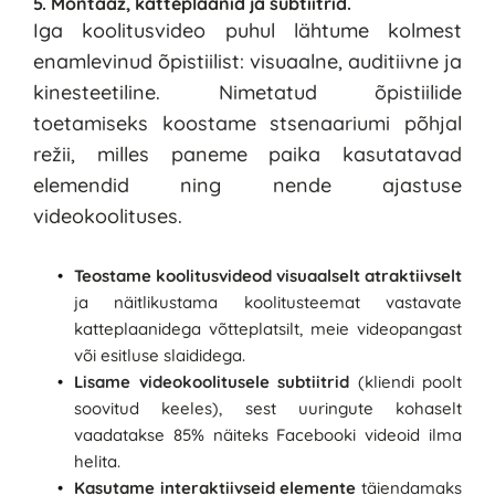
5. Montaaž, katteplaanid ja subtiitrid.
Iga koolitusvideo puhul lähtume kolmest 
enamlevinud õpistiilist: 
visuaalne, auditiivne ja 
kinesteetiline. Nimetatud õpistiilide 
toetamiseks koostame stsenaariumi põhjal 
režii, milles paneme paika kasutatavad 
elemendid ning nende ajastuse 
videokoolituses. 
Teostame koolitusvideod visuaalselt atraktiivselt
ja näitlikustama koolitusteemat vastavate 
katteplaanidega võtteplatsilt, meie videopangast 
või esitluse slaididega.
Lisame videokoolitusele subtiitrid 
(kliendi poolt 
soovitud keeles), sest uuringute kohaselt 
vaadatakse 85% näiteks Facebooki videoid ilma 
helita. 
Kasutame interaktiivseid elemente 
täiendamaks 