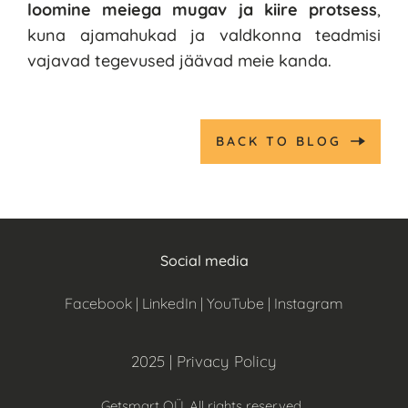
loomine meiega mugav ja kiire protsess
, 
kuna ajamahukad ja valdkonna teadmisi 
vajavad tegevused jäävad meie kanda. 
BACK TO BLOG
Social media
Facebook
 | 
LinkedIn
 | 
YouTube | 
Instagram
2025 
| 
Privacy Policy
Getsmart OÜ. All rights reserved. 