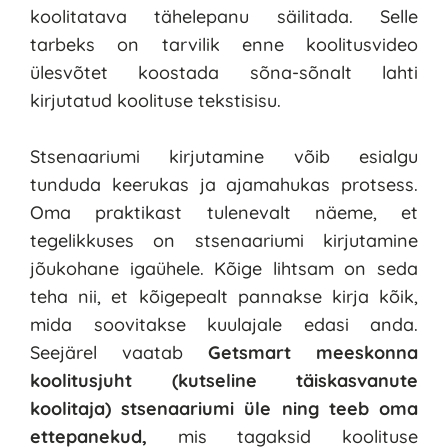
koolitatava tähelepanu säilitada. Selle 
tarbeks on tarvilik enne koolitusvideo 
ülesvõtet koostada sõna-sõnalt lahti 
kirjutatud koolituse tekstisisu. 
Stsenaariumi kirjutamine võib esialgu 
tunduda keerukas ja ajamahukas protsess. 
Oma praktikast tulenevalt näeme, et 
tegelikkuses on stsenaariumi kirjutamine 
jõukohane igaühele. Kõige lihtsam on seda 
teha nii, et kõigepealt pannakse kirja kõik, 
mida soovitakse kuulajale edasi anda. 
Seejärel vaatab 
Getsmart meeskonna 
koolitusjuht (kutseline täiskasvanute 
koolitaja) stsenaariumi üle ning teeb oma 
ettepanekud,
 mis tagaksid koolituse 