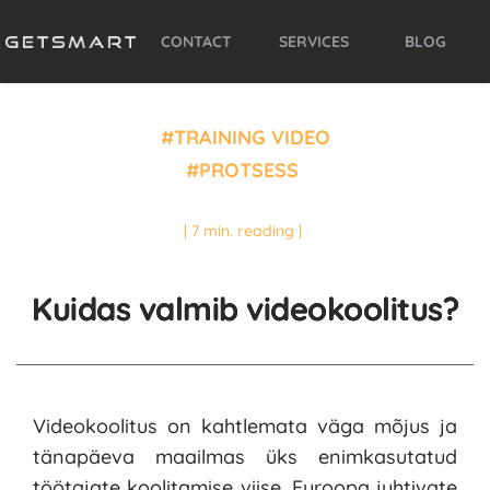
CONTACT
SERVICES
BLOG
#
TRAINING VIDEO
#
PROTSESS 
| 7 min. reading | 
Kuidas valmib videokoolitus?
Videokoolitus on kahtlemata väga mõjus ja 
tänapäeva maailmas üks enimkasutatud 
töötajate koolitamise viise. Euroopa juhtivate 